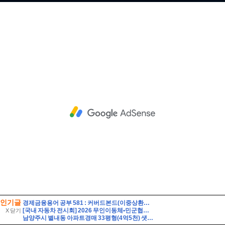
인기글
경제금융용어 공부 581 : 커버드본드(이중상환청구권부 채권)
[국내 자동차 전시회] 2026 무인이동체•민군협력 엑스포 사전 등록(~8/14)
X 닫기
남양주시 별내동 아파트경매 33평형(4억5천) 샛별초등학교인근 별내푸르지오 20층 유찰1회 남양주별내푸르지오아파트 법원경매 매매