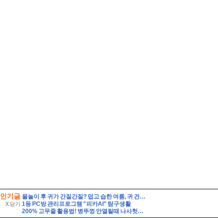
인기글
물놀이 후 귀가 간질간질? 덥고 습한 여름, 귀 건강 지키는 법
1등 PC방 관리프로그램 "피카AI" 탐구생활
X 닫기
200% 고무줄 활용법! 병뚜껑 안열릴때 나사헛돌때 논슬립옷걸이 전선정리 사용 팁