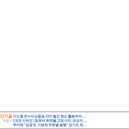
인기글
카드형 온누리상품권 10% 할인 한도 활용하여 여름철 장보기 식비 아끼는 법
[ 대전 신탄진 ] 컴퓨터 화면불 고장 수리, 메모리 판매 사기인가?
X 닫기
추미애 “김동연, 지방채 무분별 발행” 경기도 재정 비상 선언