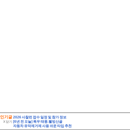
인기글
2026 사찰런 접수 일정 및 참가 정보
[6년 전 오늘] 폭우 태풍.웰빙산골
X 닫기
자동차 유막제거제 사용 쉬운 타입 추천