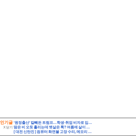
인기글
‘원정출산’ 칼빼든 트럼프…학생·취업 비자로 입국해도 해당
땀은 비 오듯 흘리는데 뱃살은 툭? 여름에 살이 찌는 이유
X 닫기
[ 대전 신탄진 ] 컴퓨터 화면불 고장 수리, 메모리 판매 사기인가?