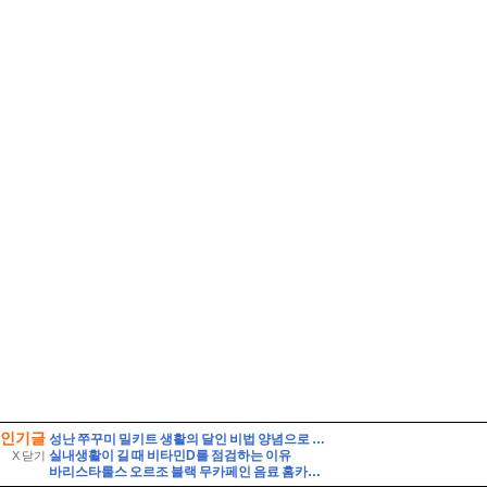
인기글
성난 쭈꾸미 밀키트 생활의 달인 비법 양념으로 만든 쭈삼불고기 레시피
실내생활이 길 때 비타민D를 점검하는 이유
X 닫기
바리스타룰스 오르조 블랙 무카페인 음료 홈카페 활용 및 솔직 시음 후기