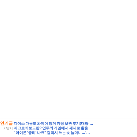
인기글
다이소 다용도 와이어 행거 키링 보관 후기(대형·소형 비교)
매크로키보드란? 업무와 게임에서 제대로 활용
X 닫기
"아이폰 '중티' 나요" 갤럭시 쓰는 女 늘더니…'놀라운 결과'