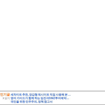
인기글
세차미트 추천, 장갑형 워시미트 직접 사용해 본 후기
영어 가이드가 함께 하는 임진각DMZ투어예약후기 외국인관광추천해요
X 닫기
국민을 위한 민주주의, 정책 참고서