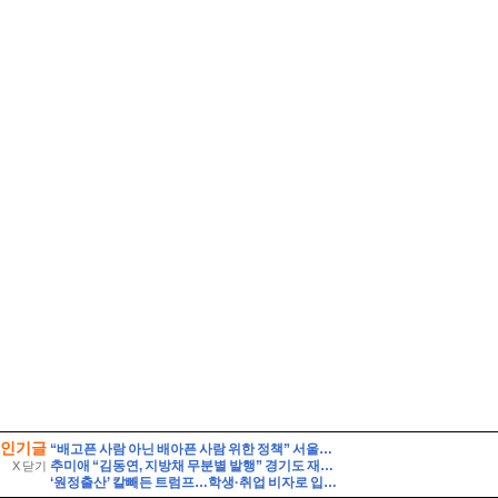
인기글
“배고픈 사람 아닌 배아픈 사람 위한 정책” 서울부동산토론회서 나온 말
추미애 “김동연, 지방채 무분별 발행” 경기도 재정 비상 선언
X 닫기
‘원정출산’ 칼빼든 트럼프…학생·취업 비자로 입국해도 해당