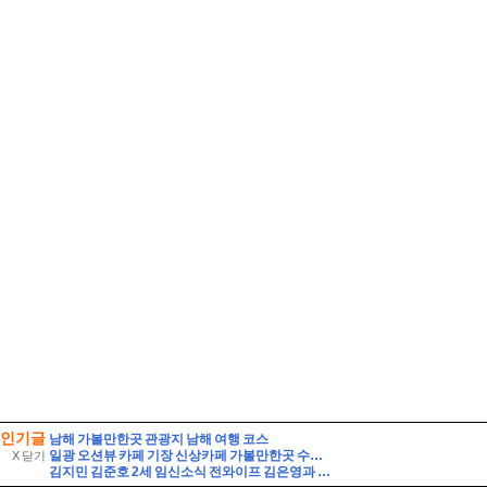
인기글
남해 가볼만한곳 관광지 남해 여행 코스
일광 오션뷰 카페 기장 신상카페 가볼만한곳 수목당 베이커리
X 닫기
김지민 김준호 2세 임신소식 전와이프 김은영과 자녀는?