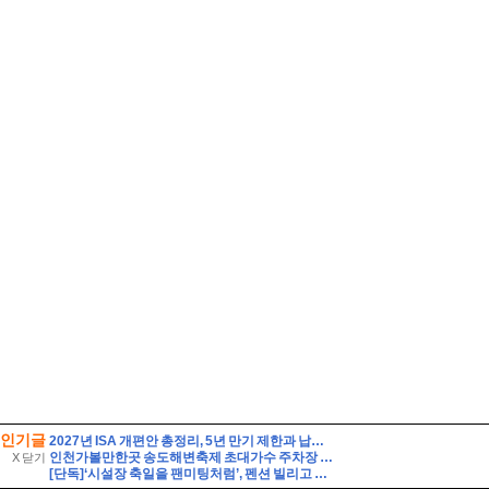
인기글
2027년 ISA 개편안 총정리, 5년 만기 제한과 납입한도 이월 폐지
인천가볼만한곳 송도해변축제 초대가수 주차장 연수구 여행
X 닫기
[단독]‘시설장 축일을 팬미팅처럼’, 펜션 빌리고 신부 콘셉트 단체사진···보고도 못 믿을 ‘직장 내 갑질’