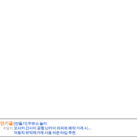
인기글
[만들기] 주유소 놀이
오사카 간사이 공항 난카이 라피트 예약 가격 시간표 타는법
X 닫기
자동차 유막제거제 사용 쉬운 타입 추천