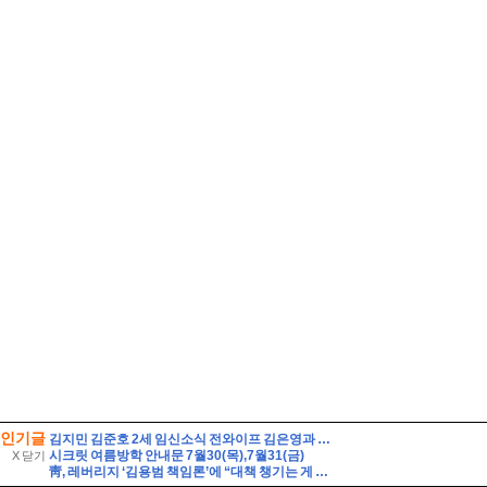
인기글
김지민 김준호 2세 임신소식 전와이프 김은영과 자녀는?
시크릿 여름방학 안내문 7월30(목),7월31(금)
X 닫기
靑, 레버리지 ‘김용범 책임론’에 “대책 챙기는 게 더 중요”