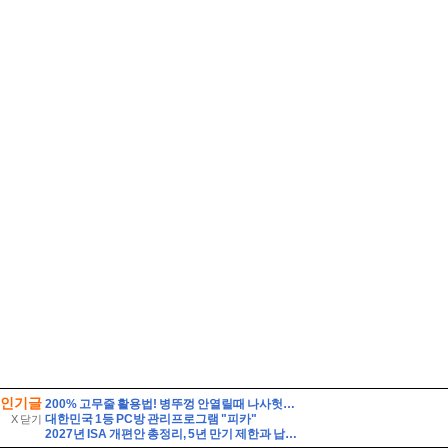
인기글
200% 고무줄 활용법! 병뚜껑 안열릴때 나사헛돌때 논슬립옷걸이 전선정리 사용 팁
대한민국 1등 PC방 관리프로그램 "피카"
X 닫기
2027년 ISA 개편안 총정리, 5년 만기 제한과 납입한도 이월 폐지