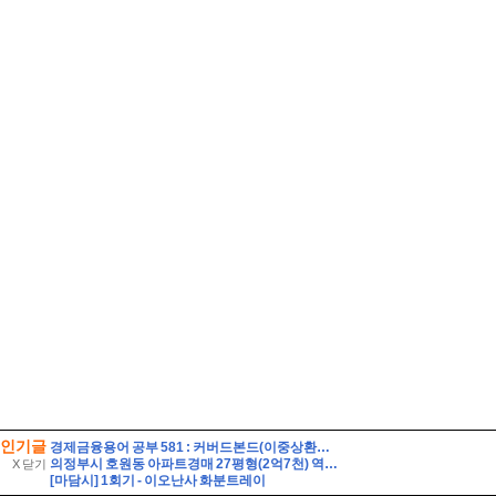
인기글
경제금융용어 공부 581 : 커버드본드(이중상환청구권부 채권)
의정부시 호원동 아파트경매 27평형(2억7천) 역세권 회룡역인근 호원우성3차 20층 유찰1회 의정부호원우성3차아파트 부동산경매 매매
X 닫기
[마담시] 1회기 - 이오난사 화분트레이