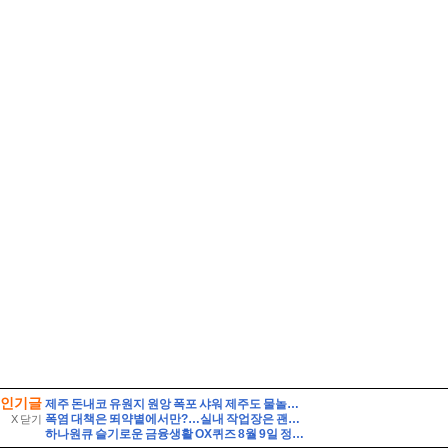
인기글
제주 돈내코 유원지 원앙 폭포 샤워 제주도 물놀이 스팟
폭염 대책은 뙤약볕에서만?…실내 작업장은 괜찮을까[팩트체크]
X 닫기
하나원큐 슬기로운 금융생활 OX퀴즈 8월 9일 정답(하나원큐에서는 나의 은퇴 MBTI를 알아볼수 있다)