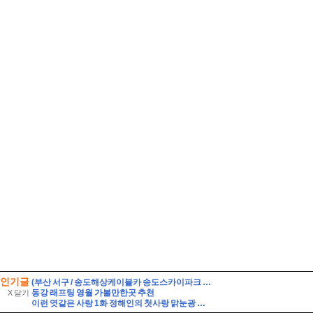
인기글
(부산 서구 / 송도해상케이블카 송도스카이파크 #4) 바다 위를 날아가는 케이블카를 타고 감상하는 작은 테마파크
동강 래프팅 영월 가볼만한곳 추천
X 닫기
이런 엿같은 사랑 1화 정해인의 첫사랑 맑눈광 하영 누구였냐고 나는?