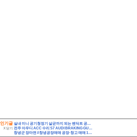
인기글
실내 미니 공기청정기 살균까지 되는 벤딕트 공기청정기 FINCH
전주 아우디 ACC 수리 S7 AUDI BRAKING GUARD 사용불가 경고등 BGA리워크로 해결
X 닫기
창녕군 장마면 #창녕공장매매 공장·창고 매매 100000//만원