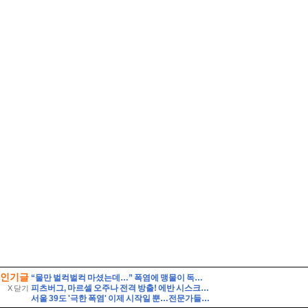
인기글
“물만 벌컥벌컥 마셨는데…” 폭염에 맹물이 독이 되는 이유
피츠버그, 마르셀 오주나 전격 방출! 에반 시스크 복귀·로니 사이먼 콜업
X 닫기
서울 39도 '극한 폭염' 이제 시작일 뿐…전문가들 "2050년까지 지속" 경고