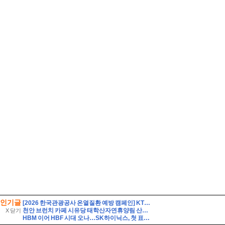
인기글
[2026 한국관광공사 온열질환 예방 캠페인] KTO와 함께하는 호종이와 무고미의 폭염대비 & 온열질환 예방 미션!
천안 브런치 카페 시유당 태학산자연휴양림 산책과 함께 천안 데이트 코스로 완벽한 브런치맛집
X 닫기
HBM 이어 HBF 시대 오나…SK하이닉스, 첫 표준규격 공개