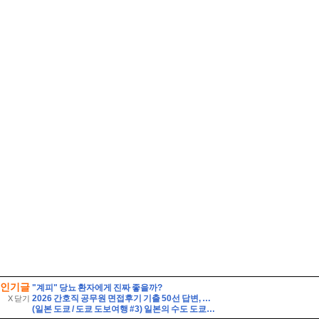
인기글
"계피" 당뇨 환자에게 진짜 좋을까?
2026 간호직 공무원 면접후기 기출 50선 답변, 실제 면접 8인의 후기 - 해피썸
X 닫기
(일본 도쿄 / 도쿄 도보여행 #3) 일본의 수도 도쿄의 도심 곳곳을 뚜벅뚜벅. 잘 알려지지 않은 도쿄의 숨겨진 명소까지