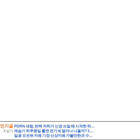
인기글
PDRN 세럼, 탄력 저하가 신경 쓰일 때 시작한 하스벨 세럼·크림 루틴
제습기 하루종일 틀면 전기세 얼마나 나올까? 24시간 사용 전기요금 계산법 7가지
X 닫기
일광 오션뷰 카페 기장 신상카페 가볼만한곳 수목당 베이커리