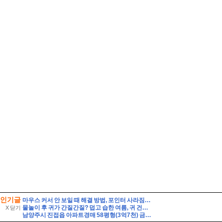
인기글
마우스 커서 안 보일 때 해결 방법, 포인터 사라짐 빠르게 복구하기!
물놀이 후 귀가 간질간질? 덥고 습한 여름, 귀 건강 지키는 법
X 닫기
남양주시 진접읍 아파트경매 58평형(3억7천) 금곡리 해밀초등학교인근 신영지웰 10층 유찰2회 급매시세 남양주진접신영지웰아파트 부동산경매 매매