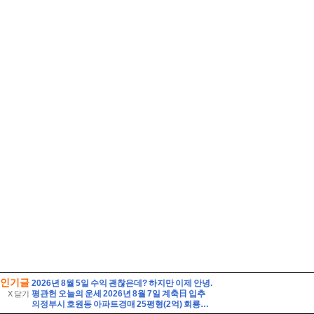
인기글
2026년 8월 5일 수익 괜찮은데? 하지만 이제 안녕.
평관헌 오늘의 운세 2026년 8월 7일 계축日 입추
X 닫기
의정부시 호원동 아파트경매 25평형(2억) 회룡역인근 신원아파트 14층 유찰1회 의정부호원동신원아파트 법원경매 매매