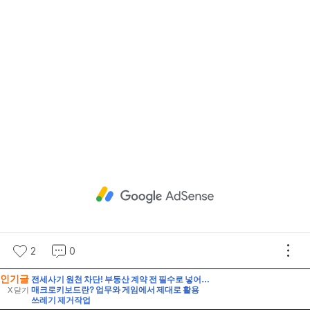
인기글
전세사기 원천 차단! 부동산 계약 전 필수로 넣어야 할 특약 문구 5가지와 등기부등본 해독법
매크로키보드란? 업무와 게임에서 제대로 활용
X 닫기
쓰레기 제거작업