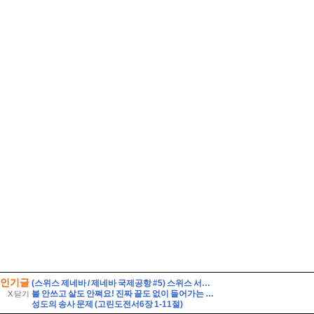
인기글
(스위스 제네바 / 제네바 국제공항 #5) 스위스 서부의 중심공항. 스위스와 몽블랑으로 가는 관문. 제네바 국제공항 Genève Aéroport, GVA
불 안쓰고 살도 안쪄요! 진짜 끝도 없이 들어가는 초간단 크래미요리 오이크래미샐러드 만들기
X 닫기
성도의 송사 문제 (고린도전서6장 1-11절)