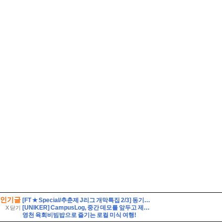
인기글
[FT ★ Special/추춘제 J리그 개막특집 2/3] 동기부여를 가득 채워라! J리그 백년구상리그
[UNIKER] CampusLog, 중간 데모를 앞두고 제품을 다듬고 실제 크루들 앞에서 시연하다
X 닫기
영천 육회비빔밥으로 즐기는 로컬 미식 여행!