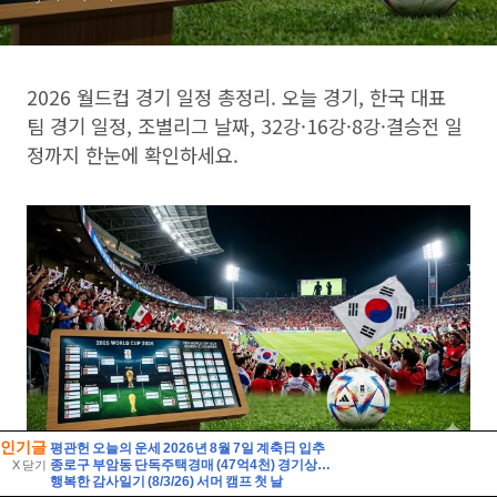
인기글
평관헌 오늘의 운세 2026년 8월 7일 계축日 입추
종로구 부암동 단독주택경매 (47억4천) 경기상고인근 대지260평 건물60평 2층주택 유찰1회 종로구부암동단독주택 부동산경매 매물건
X 닫기
행복한 감사일기 (8/3/26) 서머 캠프 첫 날