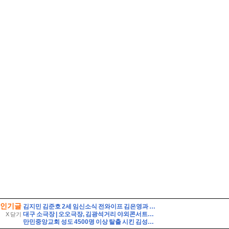
인기글
김지민 김준호 2세 임신소식 전와이프 김은영과 자녀는?
대구 소극장 | 오오극장, 김광석거리 야외콘서트홀, 아트플러스씨어터, 송죽씨어터, 여우별아트홀
X 닫기
만민중앙교회 성도 4500명 이상 탈출 시킨 김성훈전도사 활약