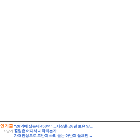
인기글
“28억에 샀는데 450억”…서장훈, 26년 보유 양재역 빌딩 매각 추진
끌림은 어디서 시작되는가
X 닫기
가격인상으로 르반떼 소리 듣는 아반떼 풀체인지 사전예약 결과는 반전이었다