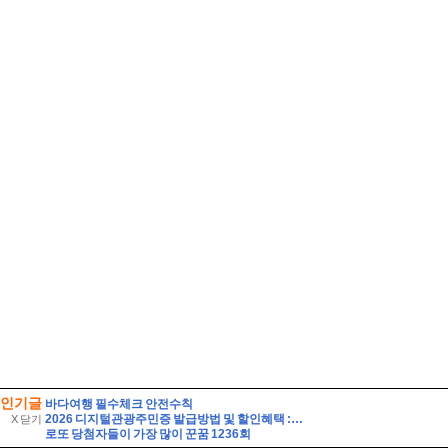
인기글
바다여행 필수체크 안전수칙
2026 디지털관광주민증 발급방법 및 할인혜택 :: 영동 가성비 여행 (영동 와인터널 및 레인보우 힐링센터 입장료 할인 등)
X 닫기
로또 당첨자들이 가장 많이 꾼꿈 1236회