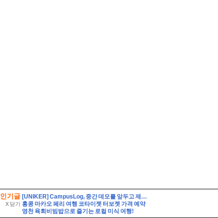
인기글
[UNIKER] CampusLog, 중간 데모를 앞두고 제품을 다듬고 실제 크루들 앞에서 시연하다
홍콩 마카오 페리 여행 코타이젯 터보젯 가격 예약
X 닫기
영천 육회비빔밥으로 즐기는 로컬 미식 여행!