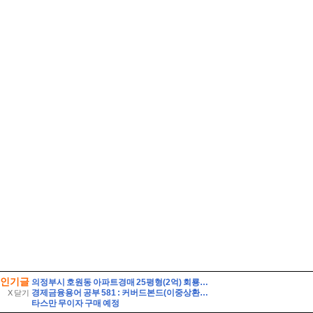
인기글
의정부시 호원동 아파트경매 25평형(2억) 회룡역인근 신원아파트 14층 유찰1회 의정부호원동신원아파트 법원경매 매매
경제금융용어 공부 581 : 커버드본드(이중상환청구권부 채권)
X 닫기
타스만 무이자 구매 예정