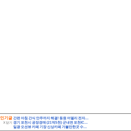
인기글
간편 아침 간식 안주까지 해결! 동원 어델리 전자레인지 40초면 끝
경기 포천시 공장경매 (21억5천) 군내면 포천IC근거리 토지1548평 건물475평 창고시설 작업장사무실 유찰2회 포천시군내면공장창고 법원경매 매매
X 닫기
일광 오션뷰 카페 기장 신상카페 가볼만한곳 수목당 베이커리