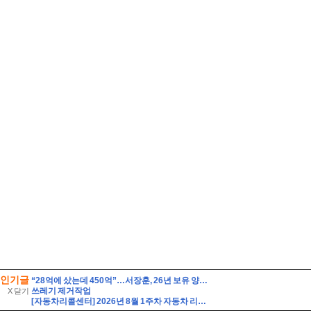
인기글
“28억에 샀는데 450억”…서장훈, 26년 보유 양재역 빌딩 매각 추진
쓰레기 제거작업
X 닫기
[자동차리콜센터] 2026년 8월 1주차 자동차 리콜 및 무상 수리 안내