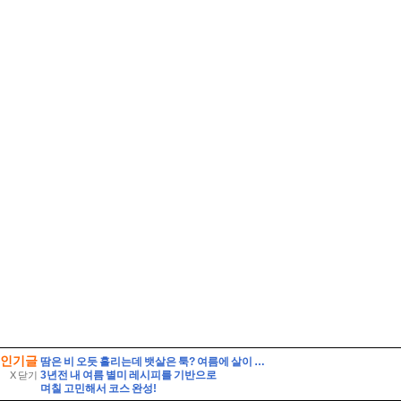
인기글
땀은 비 오듯 흘리는데 뱃살은 툭? 여름에 살이 찌는 이유
3년전 내 여름 별미 레시피를 기반으로
X 닫기
며칠 고민해서 코스 완성!