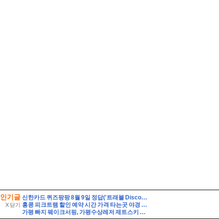
인기글
신한카드 퀴즈팡팡 8월 9일 정답('트래블 Discover-Day! 준비부터 설레는 여행 필수 아이템 특가전'에서 판매되는 특가 상품이 아닌 것은?)
홍콩 피크트램 할인 예약 시간 가격 타는곳 야경 자리 꿀팁
X 닫기
가평 빠지 웨이크서핑, 가평수상레저 제트스키 핫플