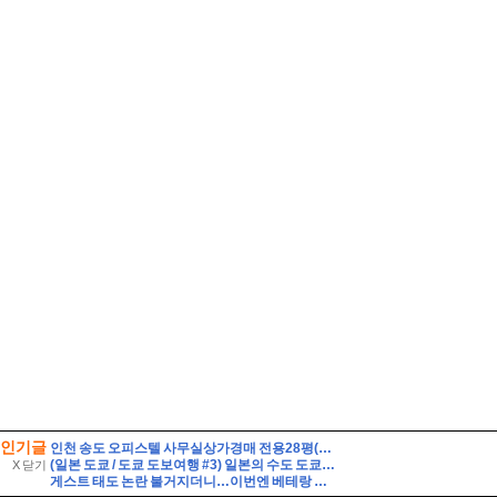
인기글
인천 송도 오피스텔 사무실상가경매 전용28평(1억8천) 초역세권 국제업무지구역 송도센트로드 19층 유찰2회 인천송도센트로드오피스텔상가 부동산경매 매매
(일본 도쿄 / 도쿄 도보여행 #3) 일본의 수도 도쿄의 도심 곳곳을 뚜벅뚜벅. 잘 알려지지 않은 도쿄의 숨겨진 명소까지
X 닫기
게스트 태도 논란 불거지더니…이번엔 베테랑 출격, 유재석은 '우쭐' ('놀뭐')