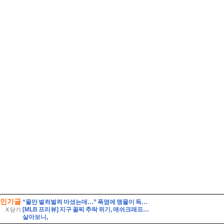
인기글
“물만 벌컥벌컥 마셨는데…” 폭염에 맹물이 독이 되는 이유
[MLB 프리뷰] 지구 꼴찌 추락 위기, 애쉬크래프트의 무거운 어깨(2026년 8월 7일 피츠버그 밀워키)
X 닫기
살아보니,