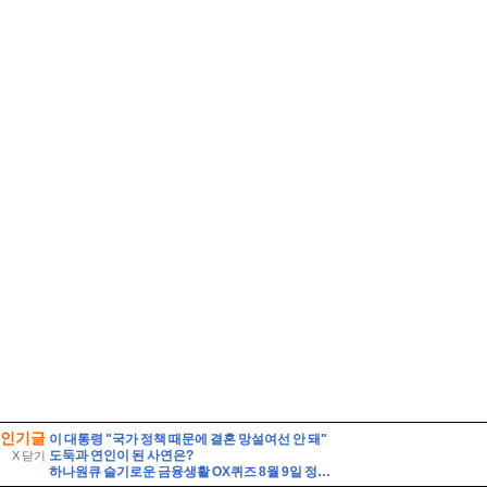
인기글
이 대통령 "국가 정책 때문에 결혼 망설여선 안 돼"
도둑과 연인이 된 사연은?
X 닫기
하나원큐 슬기로운 금융생활 OX퀴즈 8월 9일 정답(하나원큐에서는 나의 은퇴 MBTI를 알아볼수 있다)