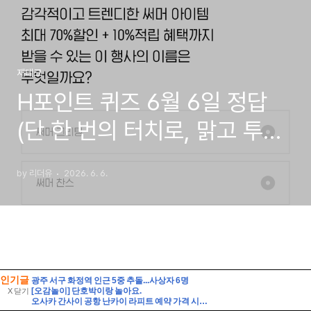
인기글
광주 서구 화정역 인근 5중 추돌...사상자 6명
[오감놀이] 단호박이랑 놀아요.
X 닫기
오사카 간사이 공항 난카이 라피트 예약 가격 시간표 타는법