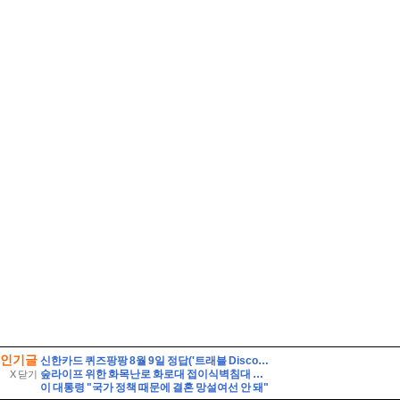
인기글
신한카드 퀴즈팡팡 8월 9일 정답('트래블 Discover-Day! 준비부터 설레는 여행 필수 아이템 특가전'에서 판매되는 특가 상품이 아닌 것은?)
숲라이프 위한 화목난로 화로대 접이식벽침대 캠핑감성 5평 소형 목조주택 짓기
X 닫기
이 대통령 "국가 정책 때문에 결혼 망설여선 안 돼"