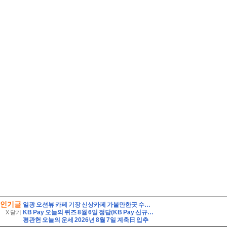
인기글
일광 오션뷰 카페 기장 신상카페 가볼만한곳 수목당 베이커리
KB Pay 오늘의 퀴즈 8월 6일 정답(KB Pay 신규서비스 '깨비로또' 2회차의 1등 당첨금은 얼마일까요?)
X 닫기
평관헌 오늘의 운세 2026년 8월 7일 계축日 입추