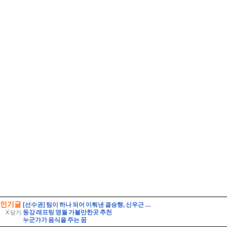
인기글
[선수권] 팀이 하나 되어 이뤄낸 결승행, 신우근 감독이 전한 감사
동강 래프팅 영월 가볼만한곳 추천
X 닫기
누군가가 음식을 주는 꿈