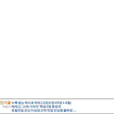
인기글
누룩 없는 떡으로 하라 (고린도전서5장 1-8절)
배재고, '스벅 가야지' 학생 2명 중징계
X 닫기
로컬맛집 군산 이성당 근처 맛집 진성원 물짜장 솔직후기, 경암동 철길마을 근처가 더 맞다.