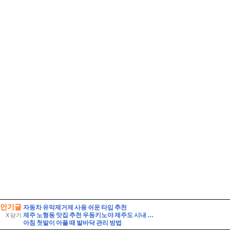
인기글
자동차 유막제거제 사용 쉬운 타입 추천
제주 노형동 맛집 추천 우동키노야 제주도 시내 우동 맛집
X 닫기
아침 첫발이 아플 때 발바닥 관리 방법