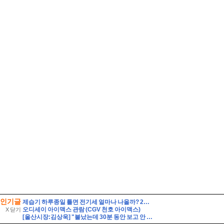
인기글
제습기 하루종일 틀면 전기세 얼마나 나올까? 24시간 사용 전기요금 계산법 7가지
오디세이 아이맥스 관람 (CGV 천호 아이맥스)
X 닫기
[울산시장:김상욱] "불났는데 30분 동안 보고 안 해?" 김상욱 호통에 얼어붙은 회의장