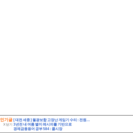
인기글
[ 대전 세종 ] 월광보합 고장난 게임기 수리 : 전원불량 DC-DC칩 수리
3년전 내 여름 별미 레시피를 기반으로
X 닫기
경제금융용어 공부 584 : 콜시장