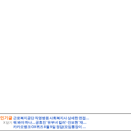
인기글
근로복지공단 직영병원 사회복지사 상세한 면접후기 7명 및 기출질문 기관 직무상식 정리 [근로복지공단 병원 사회복지사 면접]
뭐 봐야 하나…공효진 '유부녀 킬러'·안보현 '재벌X형사2', 동시간대 맞붙
X 닫기
카카오뱅크 OX퀴즈 8월 9일 정답(모임통장이 있어야 모임 미션 챌린지에 참여 가능하다)