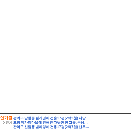
인기글
관악구 남현동 빌라경매 전용17평(2억5천) 사당초등학교인근 1층 구축 다세대빌라 유찰1회 관악구남현동빌라 법원경매 매매
포항 이가리마을에 전해진 따뜻한 한 그릇, 우남회 짜장면 봉사와 살풀이 공연
X 닫기
관악구 신림동 빌라경매 전용17평(2억7천) 난우초등학교인근 성진리치빌 2층 다세대주택 유찰1회 관악구신림동빌라 부동산경매 매매